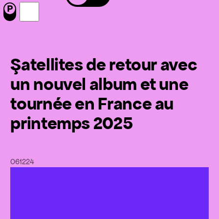
Menu
Nous suivre sur Facebook
Nous suivre sur Instagram
Şatellites de retour avec
un nouvel album et une
tournée en France au
printemps 2025
06
12
24