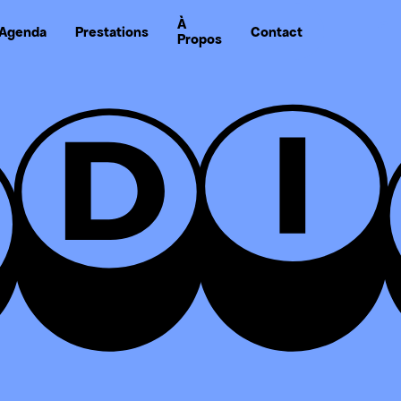
À
Agenda
Prestations
Contact
Propos
Nou
Nous s
PODIU
Agence de bookin