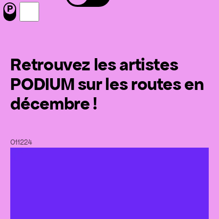
Menu
Nous suivre sur Facebook
Nous suivre sur Instagram
Retrouvez les artistes
PODIUM sur les routes en
décembre !
01
12
24