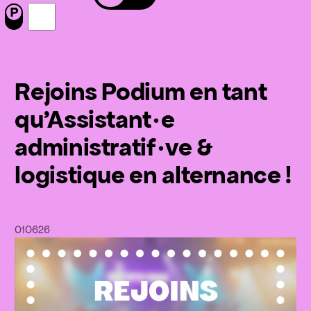
Menu
Nous suivre sur Facebook
Nous suivre sur Instagram
Rejoins Podium en tant
qu'Assistant·e
administratif·ve &
logistique en alternance !
01
06
26