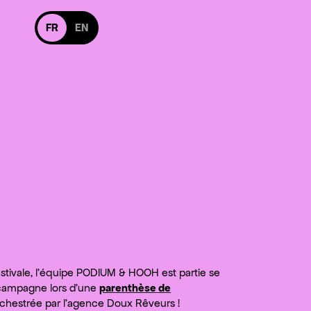
Basculer en version anglaise
FR
EN
s suivre sur Facebook
Nous suivre sur Instagram
uivre sur Facebook
Nous suivre sur Instagram
estivale, l’équipe PODIUM & HOOH est partie se
 campagne lors d’une
parenthèse de
chestrée par l’agence Doux Rêveurs !