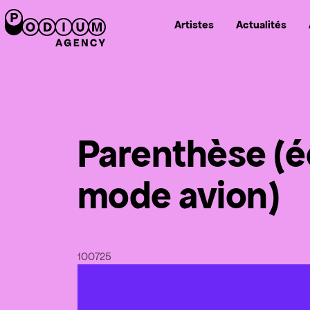
Artistes
Actualités
Parenthèse (é
mode avion)
10
07
25