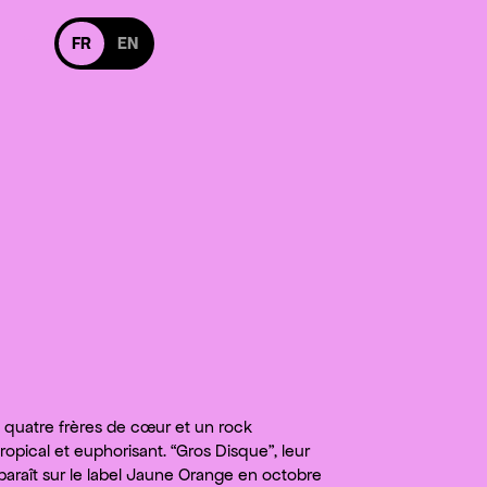
Basculer en version anglaise
FR
EN
s suivre sur Facebook
Nous suivre sur Instagram
uivre sur Facebook
Nous suivre sur Instagram
 quatre frères de cœur et un rock
opical et euphorisant. “Gros Disque”, leur
 paraît sur le label Jaune Orange en octobre