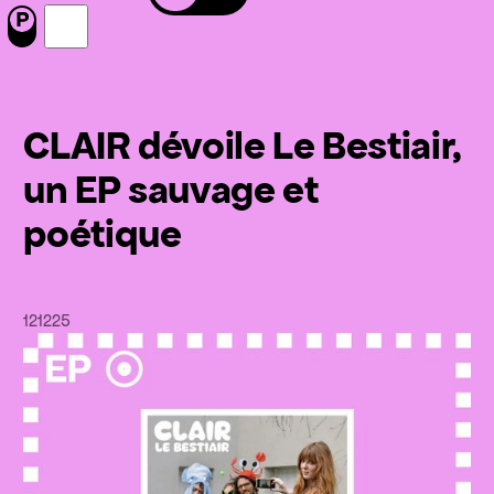
Menu
Nous suivre sur Facebook
Nous suivre sur Instagram
CLAIR dévoile Le Bestiair,
un EP sauvage et
poétique
12
12
25