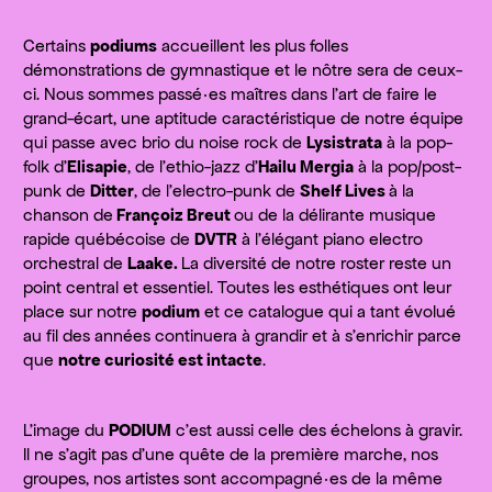
Certains
podiums
accueillent les plus folles
démonstrations de gymnastique et le nôtre sera de ceux-
ci. Nous sommes passé·es maîtres dans l’art de faire le
grand-écart, une aptitude caractéristique de notre équipe
qui passe avec brio du noise rock de
Lysistrata
à la pop-
folk d’
Elisapie
, de l’ethio-jazz d’
Hailu Mergia
à la pop/post-
punk de
Ditter
, de l’electro-punk de
Shelf Lives
à la
chanson de
Françoiz Breut
ou de la délirante musique
rapide québécoise de
DVTR
à l’élégant piano electro
orchestral de
Laake.
La diversité de notre roster reste un
point central et essentiel. Toutes les esthétiques ont leur
place sur notre
podium
et ce catalogue qui a tant évolué
au fil des années continuera à grandir et à s’enrichir parce
que
notre curiosité est intacte
.
L’image du
PODIUM
c’est aussi celle des échelons à gravir.
Il ne s’agit pas d’une quête de la première marche, nos
groupes, nos artistes sont accompagné·es de la même